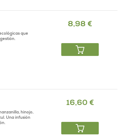
8,98 €
 ecológicas que
igestión.
16,60 €
anzanilla, hinojo,
ul. Una infusión
ón.