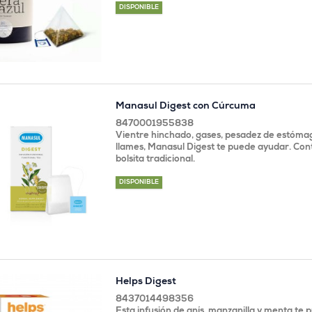
DISPONIBLE
Manasul Digest con Cúrcuma
8470001955838
Vientre hinchado, gases, pesadez de estómag
llames, Manasul Digest te puede ayudar. Con
bolsita tradicional.
DISPONIBLE
Helps Digest
8437014498356
Esta infusión de anís, manzanilla y menta te