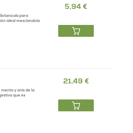
5,94 €
 Botanicals para
sión ideal mezclandola
.
21,49 €
 menta y anís de la
gestiva que es