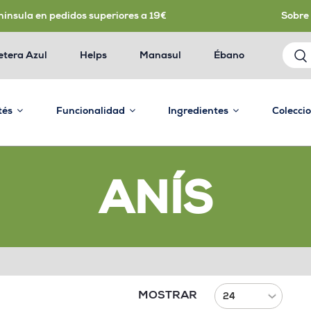
nínsula en pedidos superiores a 19€
Sobre
etera Azul
Helps
Manasul
Ébano
 tés
Funcionalidad
Ingredientes
Colecci
ANÍS
MOSTRAR