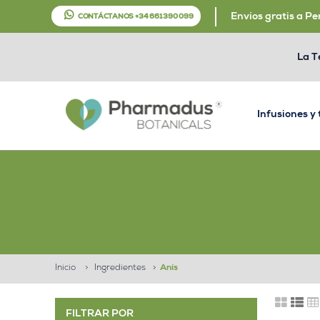
Envíos gratis a Pe
CONTÁCTANOS +34 661 390 099
La T
Infusiones y
Inicio
>
Ingredientes
>
Anís
FILTRAR POR