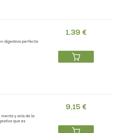
1,39 €
ón digestiva perfecta
9,15 €
 menta y anís de la
gestiva que es