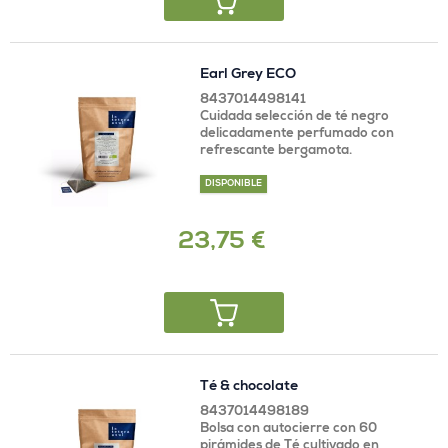
Earl Grey ECO
8437014498141
Cuidada selección de té negro
delicadamente perfumado con
refrescante bergamota.
DISPONIBLE
23,75 €
Té & chocolate
8437014498189
Bolsa con autocierre con 60
pirámides de Té cultivado en