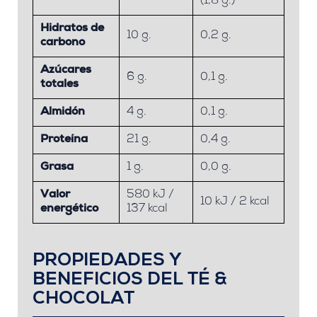
(1,8 g.)
Hidratos de
10 g.
0,2 g.
carbono
Azúcares
6 g.
0,1 g.
totales
Almidón
4 g.
0,1 g.
Proteína
21 g.
0,4 g.
Grasa
1 g.
0,0 g.
Valor
580 kJ /
10 kJ / 2 kcal
energético
137 kcal
PROPIEDADES Y
BENEFICIOS DEL TÉ &
CHOCOLAT