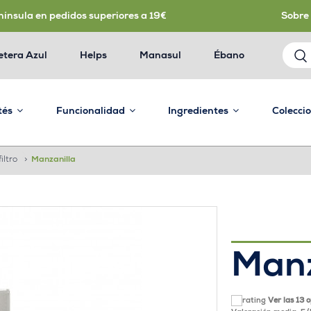
nínsula en pedidos superiores a 19€
Sobre
etera Azul
Helps
Manasul
Ébano
 tés
Funcionalidad
Ingredientes
Colecci
iltro
>
Manzanilla
Manz
Ver las 13 