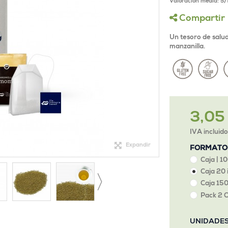
Valoración media:
5
/
Compartir
Un tesoro de salu
manzanilla.
3,05
IVA incluid
Expandir
FORMATO
Caja | 1
Caja 20 
Caja 150
Pack 2 C
UNIDADE