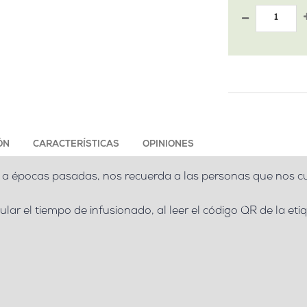
ÓN
CARACTERÍSTICAS
OPINIONES
 a épocas pasadas, nos recuerda a las personas que nos cu
lar el tiempo de infusionado, al leer el código QR de la et