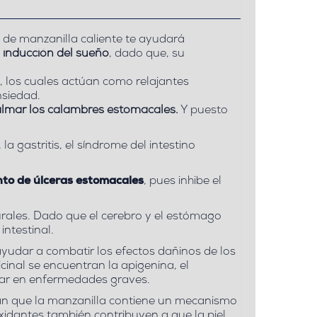
 de manzanilla caliente te ayudará
 inducción del sueño
, dado que, su
, los cuales actúan como relajantes
nsiedad.
almar los calambres estomacales.
Y puesto
 gastritis, el síndrome del intestino
ento de úlceras estomacales
, pues inhibe el
urales. Dado que el cerebro y el estómago
intestinal.
ayudar a combatir los efectos dañinos de los
cinal se encuentran la apigenina, el
ltar en enfermedades graves.
ran que la manzanilla contiene un mecanismo
xidantes también contribuyen a que la piel