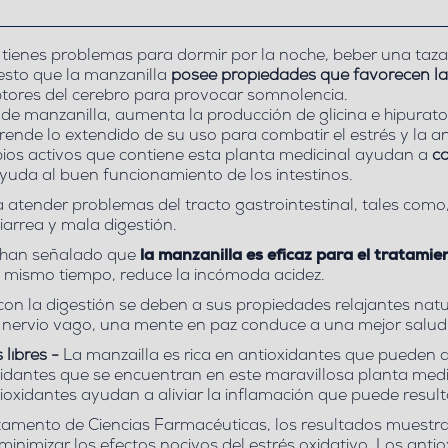
 tienes problemas para dormir por la noche, beber una taza
uesto que la manzanilla
posee propiedades que favorecen la
tores del cerebro para provocar somnolencia.
de manzanilla, aumenta la producción de glicina e hipurato
rende lo extendido de su uso para combatir el estrés y la a
pios activos que contiene esta planta medicinal ayudan a
c
yuda al buen funcionamiento de los intestinos.
nder problemas del tracto gastrointestinal, tales como, la
 diarrea y mala digestión.
 han señalado que
la manzanilla es eficaz para el tratami
l mismo tiempo, reduce la incómoda acidez.
con la digestión se deben a sus propiedades relajantes nat
el nervio vago, una mente en paz conduce a una mejor salud 
 libres -
La manzailla es rica en antioxidantes que pueden 
oxidantes que se encuentran en este maravillosa planta medi
tioxidantes ayudan a aliviar la inflamación que puede resu
rtamento de Ciencias Farmacéuticas, los resultados muest
nimizar los efectos nocivos del estrés oxidativo. Los antio