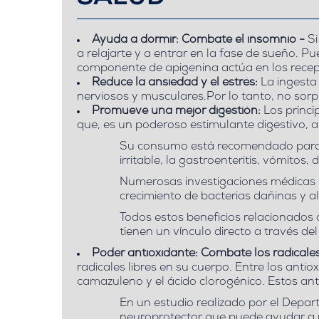
Ayuda a dormir: Combate el insomnio -
Si
a relajarte y a entrar en la fase de sueño. P
componente de apigenina actúa en los recep
Reduce la ansiedad y el estrés:
La ingesta 
nerviosos y musculares.Por lo tanto, no sorp
Promueve una mejor digestión:
Los princi
que, es un poderoso estimulante digestivo, a
Su consumo está recomendado para ate
irritable, la gastroenteritis, vómitos,
Numerosas investigaciones médicas
crecimiento de bacterias dañinas y a
Todos estos beneficios relacionados 
tienen un vínculo directo a través d
Poder antioxidante: Combate los radicales
radicales libres en su cuerpo. Entre los anti
camazuleno y el ácido clorogénico. Estos an
En un estudio realizado por el Depa
neuroprotector que puede ayudar a mi