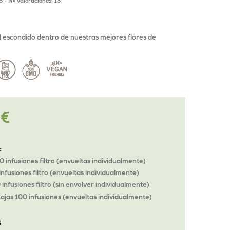
5
- Nº valoraciones:
13
d escondido dentro de nuestras mejores flores de
 €
o
:
00 infusiones filtro (envueltas individualmente)
infusiones filtro (envueltas individualmente)
 infusiones filtro (sin envolver individualmente)
ajas 100 infusiones (envueltas individualmente)
S