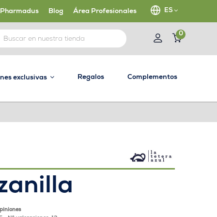
ES
 Pharmadus
Blog
Área Profesionales
0
Regalos
Complementos
ones exclusivas
anilla
opiniones