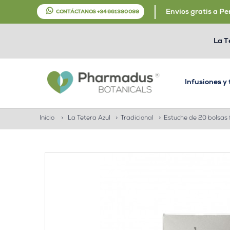
Envíos gratis a Pe
CONTÁCTANOS +34 661 390 099
La T
Infusiones y
Inicio
>
La Tetera Azul
>
Tradicional
>
Estuche de 20 bolsas f