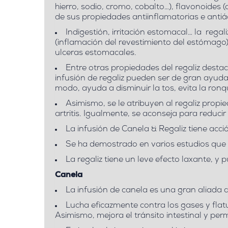
hierro, sodio, cromo, cobalto…), flavonoides 
de sus propiedades antiinflamatorias e anti
Indigestión, irritación estomacal… la rega
(inflamación del revestimiento del estómago), 
ulceras estomacales.
Entre otras propiedades del regaliz desta
infusión de regaliz pueden ser de gran ayuda 
modo, ayuda a disminuir la tos, evita la ronq
Asimismo, se le atribuyen al regaliz prop
artritis. Igualmente, se aconseja para reduci
La infusión de Canela & Regaliz tiene acci
Se ha demostrado en varios estudios que la
La regaliz tiene un leve
efecto laxante
, y 
Canela
La infusión de canela es una gran aliada 
Lucha eficazmente contra los gases y flat
Asimismo, mejora el tránsito intestinal y per