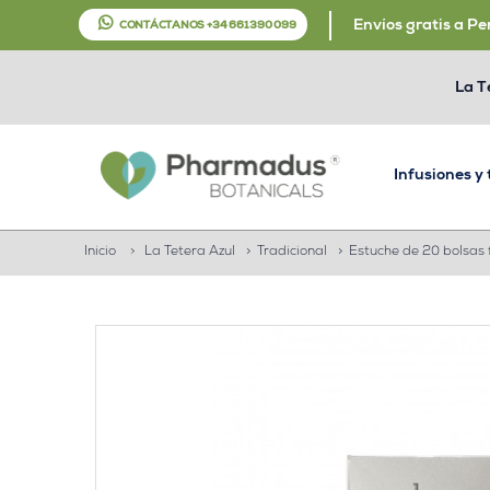
Envíos gratis a Pe
CONTÁCTANOS +34 661 390 099
La T
Infusiones y
Inicio
>
La Tetera Azul
>
Tradicional
>
Estuche de 20 bolsas f