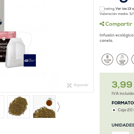
Ver las 13 
Valoración media:
5
/
Compartir
Infusión ecológica
canela.
3,99
Expandir
IVA incluid
FORMATO
Caja 20 
UNIDADE