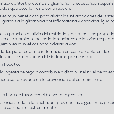
(antioxidantes), proteínas y glicirricina, la substancia res
ácidas que detallamos a continuación.
liz es muy beneficiosa para
aliviar las inflamaciones del sist
gracias a la glicirrinina antiinflamatoria y antiácida. Igua
ca su papel en el
alivio del resfriado y de la tos
. Las propied
en el tratamiento de las inflamaciones de las vías respirat
uera y es muy eficaz para aclarar la voz.
iedades
para reducir la inflamación
en caso de dolores de art
r los dolores derivados del síndrome premenstrual.
ón hepática.
 ingesta de regaliz contribuye a disminuir el nivel de coles
puede ser de ayuda en la prevención del estreñimiento.
a la hora de
favorecer el bienestar digestivo
.
ulencias, reduce la hinchazón, previene las digestiones pe
mite combatir el estreñimiento.