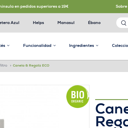
nínsula en pedidos superiores a 19€
Sobre
etera Azul
Helps
Manasul
Ébano
 tés
Funcionalidad
Ingredientes
Colecci
iltro
>
Canela & Regaliz ECO
Cane
Rega