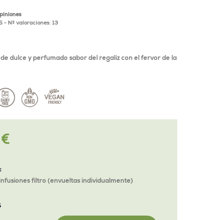
opiniones
5
- Nº valoraciones:
13
 de dulce y perfumado sabor del regaliz con el fervor de la
 €
o
:
infusiones filtro (envueltas individualmente)
S