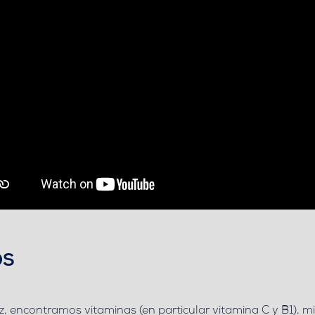
OS
z
, encontramos vitaminas (en particular vitamina C y B1), mi