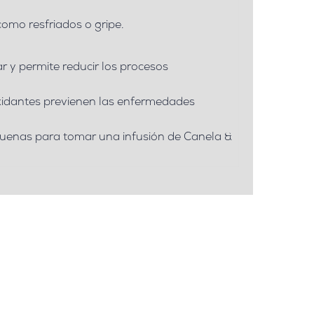
como resfriados o gripe.
 y permite reducir los procesos
oxidantes previenen las enfermedades
.
 buenas para tomar una infusión de Canela &