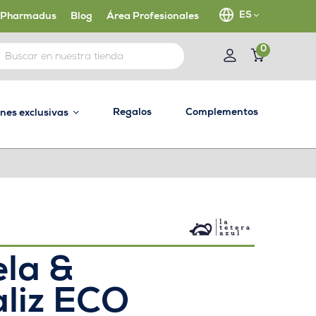
ES
 Pharmadus
Blog
Área Profesionales
0
Regalos
Complementos
ones exclusivas
la &
liz ECO