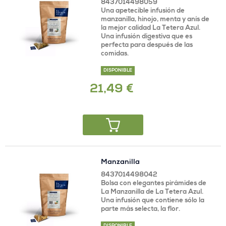
8437014498059
Una apetecible infusión de
manzanilla, hinojo, menta y anís de
la mejor calidad La Tetera Azul.
Una infusión digestiva que es
perfecta para después de las
comidas.
DISPONIBLE
21,49 €
Manzanilla
8437014498042
Bolsa con elegantes pirámides de
La Manzanilla de La Tetera Azul.
Una infusión que contiene sólo la
parte más selecta, la flor.