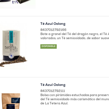
Té Azul Oolong
8437012792166
Bote a granel del Té del dragón negro, el Té 
valorados, un Té semioxidado, de sabor suave 
DISPONIBLE
Té Azul Oolong
8437012792111
Bolsa con pirámides estuchadas para preser
del Té semioxidado más carismático del mund
de La Tetera Azul.