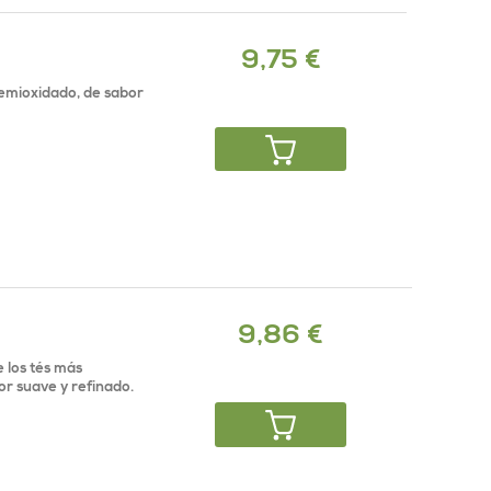
9,75 €
semioxidado, de sabor
9,86 €
 los tés más
or suave y refinado.