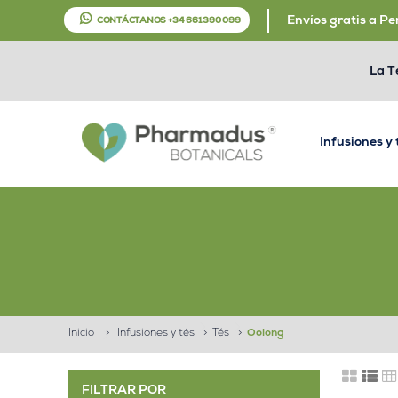
Envíos gratis a Pe
CONTÁCTANOS +34 661 390 099
La T
Infusiones y
Inicio
>
Infusiones y tés
>
Tés
>
Oolong
FILTRAR POR