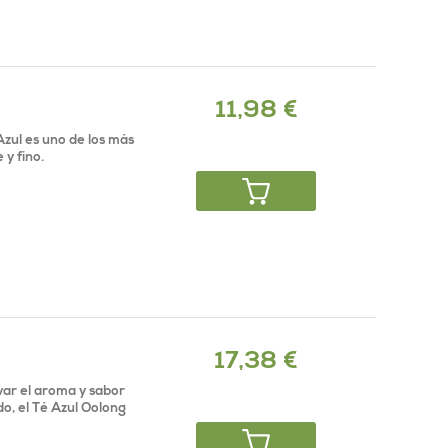
11,98 €
Azul es uno de los más
y fino.
17,38 €
var el aroma y sabor
o, el Té Azul Oolong