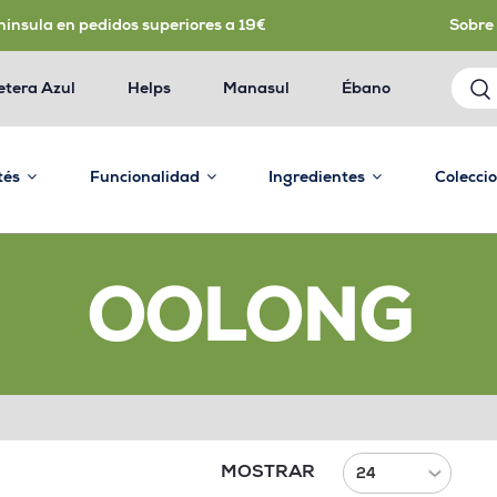
nínsula en pedidos superiores a 19€
Sobre
etera Azul
Helps
Manasul
Ébano
 tés
Funcionalidad
Ingredientes
Colecci
OOLONG
MOSTRAR