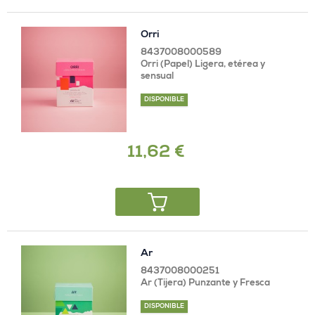
Orri
8437008000589
Orri (Papel) Ligera, etérea y
sensual
DISPONIBLE
11,62 €
Ar
8437008000251
Ar (Tijera) Punzante y Fresca
DISPONIBLE