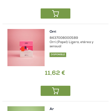
Orri
8437008000589
Orri (Papel) Ligera, etérea y
sensual
DISPONIBLE
11,62 €
Ar