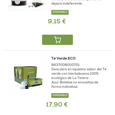
dejará indeferente.
DISPONIBLE
9,15 €
Té Verde ECO
8437008000701
Descubre el riquísimo sabor del Té
verde con hierbabuena 100%
ecológico de La Tetera
Azul. Bolsitas no envueltas de
forma individual.
DISPONIBLE
17,90 €