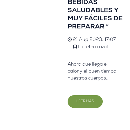
BEBIDAS
SALUDABLES Y
MUY FÁCILES DE
PREPARAR “
21 Aug 2023, 17:07
La tetera azul
Ahora que llega el
calor y el buen tiempo,
nuestros cuerpos
piden agua a gritos
para soportar el calor
sofocante. Pero
LEER MAS
tranquilos, por suerte
os traemos una
apuesta saludable
para combatir esta