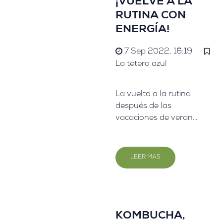
¡VUELVE A LA
sector gastronómico y
RUTINA CON
nosotros no hemos
ENERGÍA!
querido dejar pasar la
oportunidad de
7 Sep 2022, 16:19
mostrar lo que mejor
La tetera azul
sabemos hacer,
nuestros tés e
La vuelta a la rutina
infusiones. ✨✨
después de las
vacaciones de verano
siempre supone un
cambio, esto puede
hacer que nuestro
LEER MAS
cuerpo y nuestro
cerebro necesiten una
mayor estimulación
para mantener el
ritmo
KOMBUCHA,