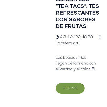
LLEGAN LOS
“TEA TACS”, TÉS
REFRESCANTES
CON SABORES
DE FRUTAS
4 Jul 2022, 18:28
La tetera azul
Las bebidas frías
llegan de la mano con
el verano y el calor. El
mejor remedio para
combatir el calor y
cuidarse a la vez es
LEER MAS
tomando tés e
infusiones en frío.
Sabrosas, ricas, sanas