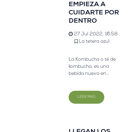
EMPIEZA A
CUIDARTE POR
DENTRO
27 Jul 2022, 16:58
La tetera azul
La Kombucha o té de
kombucha, es una
bebida nueva en
nuestras mesas, pero
no en las de Asia
donde esta variedad
LEER MAS
de té se remonta a
2.000 años atrás.