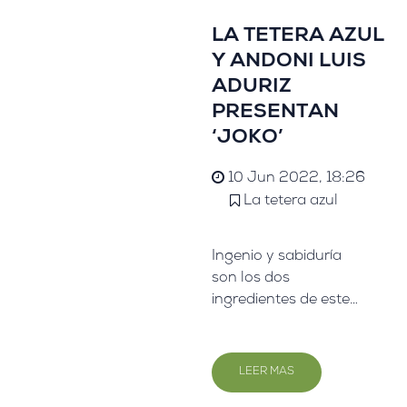
y muy refrescantes,
son un aliado perfecto
LA TETERA AZUL
para dejar atrás las
Y ANDONI LUIS
bebidas azucaradas.
ADURIZ
PRESENTAN
‘JOKO’
10 Jun 2022, 18:26
La tetera azul
Ingenio y sabiduría
son los dos
ingredientes de este
proyecto que nace con
el deseo de aunar
toda la creatividad
LEER MAS
de Mugaritz y el