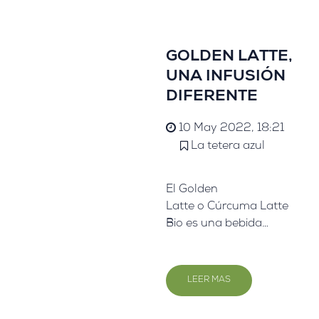
conocimiento de La
Tetera Azul.
GOLDEN LATTE,
UNA INFUSIÓN
DIFERENTE
10 May 2022, 18:21
La tetera azul
El Golden
Latte o Cúrcuma Latte
Bio es una bebida
originaria de la India
donde se conoce con
el nombre de Haldi Ka
LEER MAS
Doodh. Procedente de
la medicina