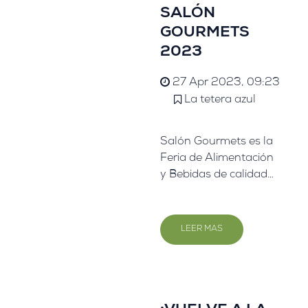
situación: ¡los TÉS
SALÓN
FRÍOS!
GOURMETS
2023
27 Apr 2023, 09:23
La tetera azul
Salón Gourmets es la
Feria de Alimentación
y Bebidas de calidad
nº 1 de Europa y uno
de los referentes más
prestigiosos del
LEER MAS
mundo. Esta feria es
un encuentro de
profesionales
nacionales e
internacionales del