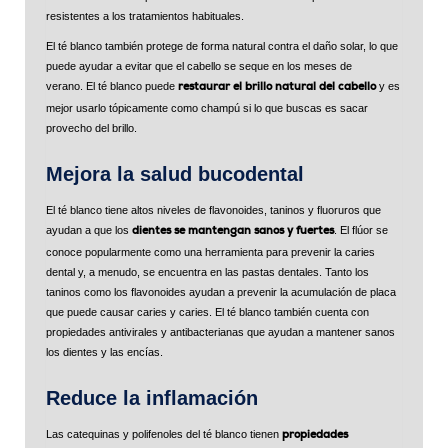
resistentes a los tratamientos habituales.
El té blanco también protege de forma natural contra el daño solar, lo que
puede ayudar a evitar que el cabello se seque en los meses de
verano. El té blanco puede
y es
restaurar el brillo natural del cabello
mejor usarlo tópicamente como champú si lo que buscas es sacar
provecho del brillo.
Mejora la salud bucodental
El té blanco tiene altos niveles de flavonoides, taninos y fluoruros que
ayudan a que los
. El flúor se
dientes se mantengan sanos y fuertes
conoce popularmente como una herramienta para prevenir la caries
dental y, a menudo, se encuentra en las pastas dentales. Tanto los
taninos como los flavonoides ayudan a prevenir la acumulación de placa
que puede causar caries y caries. El té blanco también cuenta con
propiedades antivirales y antibacterianas que ayudan a mantener sanos
los dientes y las encías.
Reduce la inflamación
Las catequinas y polifenoles del té blanco tienen
propiedades