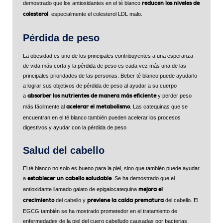
demostrado que los antioxidantes en el té blanco
reducen los niveles de
, especialmente el colesterol LDL malo.
colesterol
Pérdida de peso
La obesidad es uno de los principales contribuyentes a una esperanza
de vida más corta y la pérdida de peso es cada vez más una de las
principales prioridades de las personas. Beber té blanco puede ayudarlo
a lograr sus objetivos de pérdida de peso al ayudar a su cuerpo
a
y perder peso
absorber los nutrientes de manera más eficiente
más fácilmente al
. Las catequinas que se
acelerar el metabolismo
encuentran en el té blanco también pueden acelerar los procesos
digestivos y ayudar con la pérdida de peso
Salud del cabello
El té blanco no solo es bueno para la piel, sino que también puede ayudar
a
. Se ha demostrado que el
establecer un cabello saludable
antioxidante llamado galato de epigalocatequina
mejora el
del cabello y
del cabello. El
crecimiento
previene la caída prematura
EGCG también se ha mostrado prometedor en el tratamiento de
enfermedades de la piel del cuero cabelludo causadas por bacterias