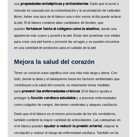
sus
. Dado que el acné a
propiedades antisépticas y antioxidantes
menudo es causado por la contaminación y la acumulación de radicales
libres, beber una taza de té blanco una o dos veces al día puede aclarar
la piel. El té blanco contiene altas cantidades de fenoles, que
pueden
, dando una
fortalecer tanto el colágeno como la elastina
apariencia más suave y juvenil a la piel. Estas dos proteínas son vitales
para crear una piel fuerte y prevenir las arrugas y se pueden encontrar
en una variedad de productos para el cuidado de la piel.
Mejora la salud del corazón
Tener un corazón sano significa vivir una vida más larga y plena. Con
todo, desde la dieta y el tabaquismo hasta los factores ambientales que
contribuyen a la salud del corazón, es importante tomar medidas
para
. El té blanco ayuda a
prevenir las enfermedades crónicas
proteger la
y a prevenir enfermedades
función cardíaca saludable
como coágulos de sangre, derrames cerebrales y ataques cardíacos.
Dado que el té blanco es el menos procesado de los tés verdaderos,
también contiene la mayor cantidad de antioxidantes. Las catequinas en
el té blanco pueden
, mejorar la
ayudar a reducir la presión arterial
circulación y reducir el riesgo de enfermedad cardíaca. También se ha