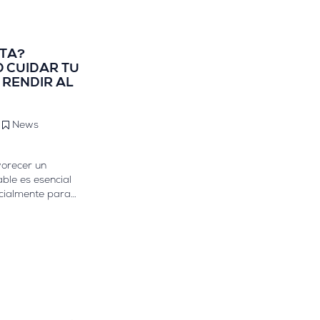
STA?
 CUIDAR TU
 RENDIR AL
News
vorecer un
able es esencial
ecialmente para
activas que
cuperación y
ué podemos hacer