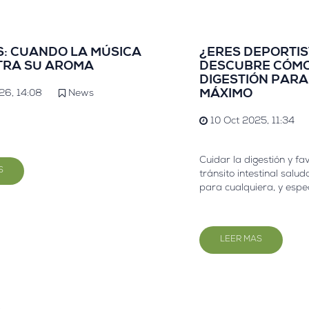
: CUANDO LA MÚSICA
¿ERES DEPORTI
TRA SU AROMA
DESCUBRE CÓMO
DIGESTIÓN PARA
MÁXIMO
26, 14:08
News
10 Oct 2025, 11:34
Cuidar la digestión y fa
S
tránsito intestinal salud
para cualquiera, y esp
deportistas o personas 
buscan rendimiento, re
bienestar integral. ¿Q
LEER MAS
para mejorarlo?.