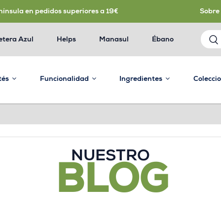
nínsula en pedidos superiores a 19€
Sobre
etera Azul
Helps
Manasul
Ébano
 tés
Funcionalidad
Ingredientes
Colecci
NUESTRO
BLOG