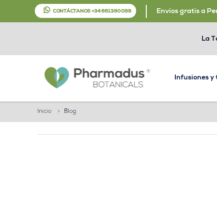
Envíos gratis a Pe
CONTÁCTANOS +34 661 390 099
La T
Infusiones y
Inicio
>
Blog