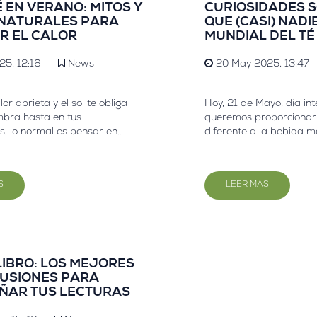
 EN VERANO: MITOS Y
CURIOSIDADES S
NATURALES PARA
QUE (CASI) NADI
R EL CALOR
MUNDIAL DEL TÉ
25, 12:16
News
20 May 2025, 13:47
or aprieta y el sol te obliga
Hoy, 21 de Mayo, día int
mbra hasta en tus
queremos proporcionar
, lo normal es pensar en
diferente a la bebida m
, refrescos, cocteles con
más actual del mundo E
una infusión caliente? ¿En
bebida universal, con sig
í. Y no, no estamos locos.
millones de fieles en to
S
LEER MAS
 te cuento. Desde hace
tras cada taza humean
s rincones más calurosos del
de anécdotas, símbolos, 
ente se sienta
sorprendentes que poc
nte a tomar té humeante a
conocen. Desde Pharmad
s que superan, en
a descubrir algunas de 
os 40 grados... ¿Y no mueren
más fascinantes sobre e
LIBRO: LOS MEJORES
o? No, y tampoco lo hacen por
pequeñas historias que
NFUSIONES PARA
o por los beneficios que esto
sorbo tenga aún más se
AR TUS LECTURAS
armadus, llevamos años
cómo las plantas pueden