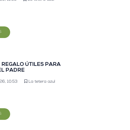
S
E REGALO ÚTILES PARA
EL PADRE
26, 10:53
La tetera azul
S