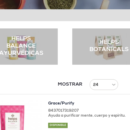
HELPS
HELPS
BALANCE
BOTANICALS
AYURVÉDICAS
MOSTRAR
Grace/Purify
8437017319207
Ayuda a purificar mente, cuerpo y espíritu.
DISPONIBLE