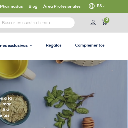
ES
 Pharmadus
Blog
Área Profesionales
0
Regalos
Complementos
ones exclusivas
s a la
el mar
. Así
e tés