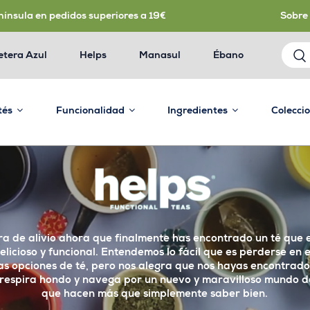
nínsula en pedidos superiores a 19€
Sobre
etera Azul
Helps
Manasul
Ébano
 tés
Funcionalidad
Ingredientes
Colecci
ra de alivio ahora que finalmente has encontrado un té que e
elicioso y funcional. Entendemos lo fácil que es perderse en 
as opciones de té, pero nos alegra que nos hayas encontrado
respira hondo y navega por un nuevo y maravilloso mundo d
que hacen más que simplemente saber bien.