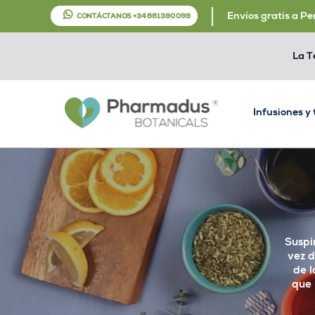
Envíos gratis a Pe
CONTÁCTANOS +34 661 390 099
La T
Infusiones y
Suspi
vez d
de l
que 