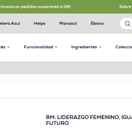
nínsula en pedidos superiores a 19€
Sobre
etera Azul
Helps
Manasul
Ébano
 tés
Funcionalidad
Ingredientes
Colecci
8M: LIDERAZGO FEMENINO, IG
FUTURO