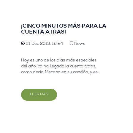
¡CINCO MINUTOS MÁS PARA LA
CUENTA ATRÁS!
31 Dec 2013, 16:24
News
Hoy es uno de los días más especiales
del año. Ya ha llegado la cuenta atrás,
como decía Mecano en su canción, y es
momento de mirar hacia delante con
nuestras mejores expectativas.
LEER MAS