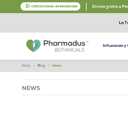
Envíos gratis a Pe
CONTÁCTANOS +34 661 390 099
La T
Infusiones y
Inicio
>
Blog
>
News
NEWS