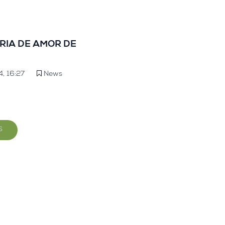
s favoritas de té y lectura y
 rincón lector en un refugio
oma y magia literaria.
ORIA DE AMOR DE
, 16:27
News
S