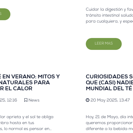
Cuidar la digestión y fa
S
tránsito intestinal salud
para cualquiera, y esp
deportistas o personas 
buscan rendimiento, re
bienestar integral. ¿Q
LEER MAS
para mejorarlo?.
 EN VERANO: MITOS Y
CURIOSIDADES S
NATURALES PARA
QUE (CASI) NADI
R EL CALOR
MUNDIAL DEL TÉ
25, 12:16
News
20 May 2025, 13:47
or aprieta y el sol te obliga
Hoy, 21 de Mayo, día int
mbra hasta en tus
queremos proporcionar
, lo normal es pensar en
diferente a la bebida m