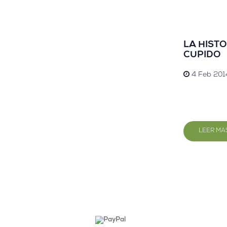
combinacione
transforma tu
de calma, ar
LA HIST
CUPIDO
4 Feb 2014
LEER MA