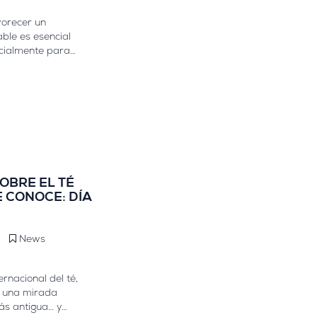
vorecer un
able es esencial
ecialmente para
activas que
cuperación y
ué podemos hacer
OBRE EL TÉ
E CONOCE: DÍA
News
ernacional del té,
 una mirada
ás antigua… y