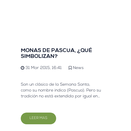
l té es una
los de historia y
do el planeta. Pero
te hay un mundo
ciencia y detalles
os
us, te invitamos
las curiosidades
l té: esas
MONAS DE PASCUA, ¿QUÉ
 hacen que cada
SIMBOLIZAN?
ntido.
31 Mar 2015, 16:41
News
Son un clásico de la Semana Santa,
como su nombre indica (Pascua). Pero su
tradición no está extendida por igual en
toda España. Si bien en Cataluña y en
general en la zona de levante hasta
Castilla La Mancha,
LEER MAS