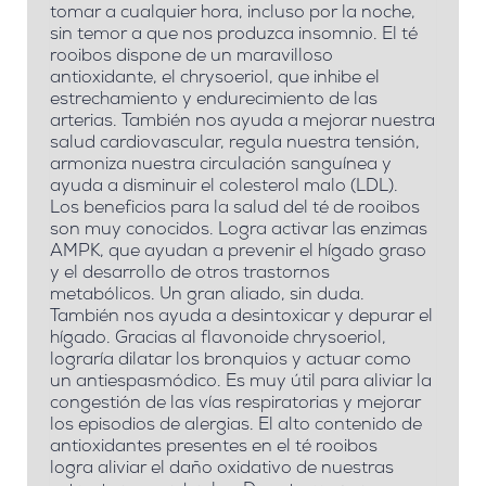
tomar a cualquier hora, incluso por la noche,
sin temor a que nos produzca insomnio.
El té
rooibos dispone de un
maravilloso
antioxidante, el chrysoeriol
, que inhibe el
estrechamiento y endurecimiento de las
arterias.
También nos ayuda a mejorar nuestra
salud cardiovascular
, regula nuestra tensión,
armoniza nuestra circulación sanguínea y
ayuda a disminuir el colesterol malo (LDL).
Los beneficios para la salud del té de rooibos
son muy conocidos. L
ogra activar las enzimas
AMPK,
que ayudan a prevenir el hígado graso
y el desarrollo de otros trastornos
metabólicos. Un gran aliado, sin duda.
También nos ayuda a
desintoxicar y depurar el
hígado.
Gracias al flavonoide chrysoeriol,
lograría
dilatar los bronquios y actuar como
un antiespasmódico
. Es muy útil para aliviar la
congestión de las vías respiratorias y mejorar
los episodios de alergias. El alto contenido de
antioxidantes presentes en el té rooibos
logra
aliviar el daño oxidativo de nuestras