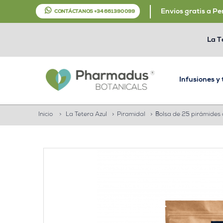
Envíos gratis a Pe
CONTÁCTANOS +34 661 390 099
La T
Infusiones y
Inicio
>
La Tetera Azul
>
Piramidal
>
Bolsa de 25 pirámides 