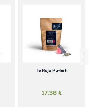
Té
Té Rojo Pu-Erh
17,38 €