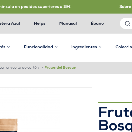
nínsula en pedidos superiores a 19€
Sobre
etera Azul
Helps
Manasul
Ébano
 tés
Funcionalidad
Ingredientes
Colecci
con envuelta de cartón
>
Frutos del Bosque
Frut
Bos