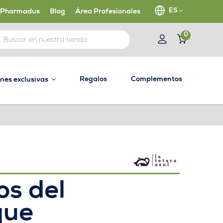
ES
 Pharmadus
Blog
Área Profesionales
0
Regalos
Complementos
ones exclusivas
os del
que