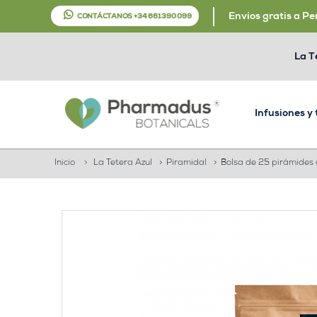
Envíos gratis a Pe
CONTÁCTANOS +34 661 390 099
La T
Infusiones y
Inicio
>
La Tetera Azul
>
Piramidal
>
Bolsa de 25 pirámides 