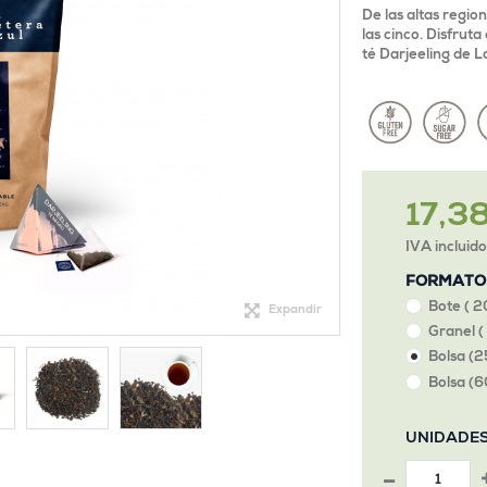
De las altas region
las cinco. Disfrut
té Darjeeling de L
17,38
IVA incluid
FORMATO
Bote ( 2
Expandir
Granel (
Bolsa (2
Bolsa (6
UNIDADE