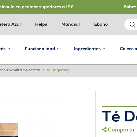
nínsula en pedidos superiores a 19€
Sobre
etera Azul
Helps
Manasul
Ébano
 tés
Funcionalidad
Ingredientes
Colecci
con envuelta de cartón
>
Té Darjeeling
Té D
Compartir