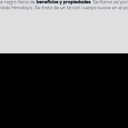
té negro
llena de
beneficios y propiedades
. Se llama así po
 falda Himalaya. Se trata de
un té con cuerpo suave en el p