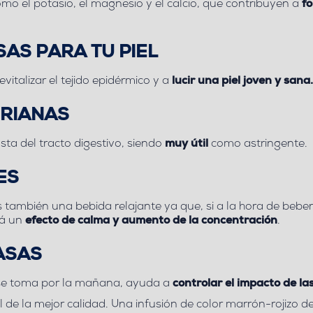
mo el potasio, el magnesio y el calcio, que contribuyen a
fo
AS PARA TU PIEL
italizar el tejido epidérmico y a
lucir una piel joven y sana.
ERIANAS
sta del tracto digestivo, siendo
muy útil
como astringente.
ES
es también una bebida relajante ya que, si a la hora de beber
rá un
efecto de calma y aumento de la concentración
.
ASAS
i se toma por la mañana, ayuda a
controlar el impacto de l
 de la mejor calidad. Una infusión de color marrón-rojizo d