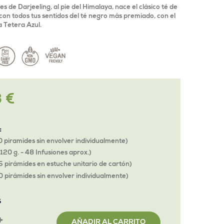
es de Darjeeling, al pie del Himalaya, nace el clásico té de
a con todos tus sentidos del té negro más premiado, con el
a Tetera Azul.
 €
o
:
0 piramides sin envolver individualmente)
 120 g. - 48 Infusiones aprox.)
5 pirámides en estuche unitario de cartón)
0 pirámides sin envolver individualmente)
S
AÑADIR AL CARRITO