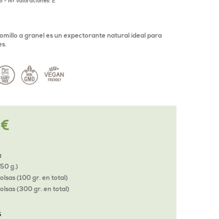
5
- Nº valoraciones:
2
omillo a granel es un expectorante natural ideal para
es.
 €
o
:
 50 g.)
olsas (100 gr. en total)
olsas (300 gr. en total)
S