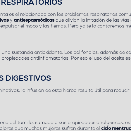
 RESPIRATORIOS
anta es el relacionado con los problemas respiratorios co
sivas
y
antiespasmódicas
que alivian la irritación de las vía
 expulsar el moco y las flemas. Pero ya te lo contaremos m
, una sustancia antioxidante. Los polifenoles, además de co
n propiedades antiinflamatorias. Por eso el uso del aceite 
 DIGESTIVOS
nativas, la infusión de esta hierba resulta útil para reduci
atorio del tomillo, sumado a sus propiedades analgésicas, e
s dolores que muchas mujeres sufren durante el
ciclo mentrua