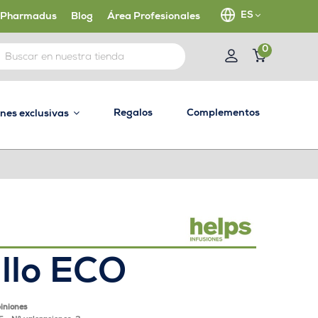
ES
 Pharmadus
Blog
Área Profesionales
0
Regalos
Complementos
ones exclusivas
llo ECO
piniones