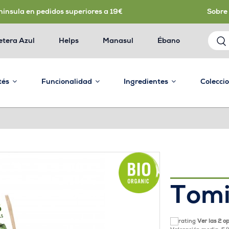
nínsula en pedidos superiores a 19€
Sobre
etera Azul
Helps
Manasul
Ébano
 tés
Funcionalidad
Ingredientes
Colecci
Tomi
Ver las 2 o