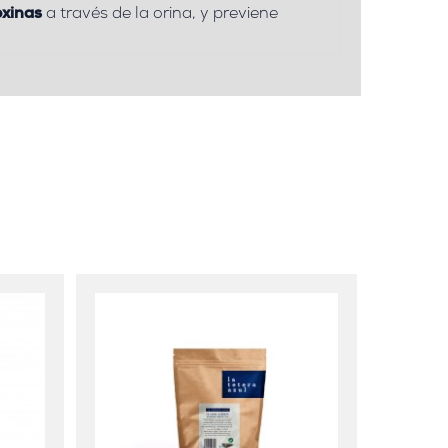
oxinas
a través de la orina, y previene
Té