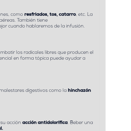
munes, como
resfriados, tos, catarro
, etc. La
s aéreas. También tiene
ejor cuando hablaremos de la infusión.
mbatir los radicales libres que producen el
esencial en forma tópica puede ayudar a
r malestares digestivos como la
hinchazón
s su acción
acción antidolorífica
. Beber una
l.