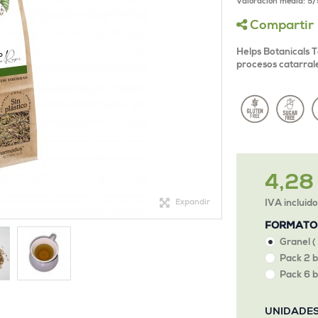
Valoración media:
5
/
Compartir
Helps Botanicals T
procesos catarral
4,28
Expandir
IVA incluid
FORMATO
Granel (
Pack 2 b
Pack 6 b
UNIDADE