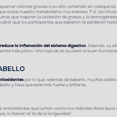
 quemar calorías gracias a su alto contenido en catequina
ue active nuestro metabolismo nos interesa. Y sí, las infusi
uinas que mejoran la oxidación de grasas
y la termogénesis
ubrió que los participantes que bebieron
té perdieron hasta
reduce la inflamación del sistema digestivo
. Además, su ef
 vientre más plano. Una taza de té ayudará al buen funcion
ABELLO
ntioxidantes
por lo que, además de beberlo, muchas asiátic
abello y hace que esté
más fuerte y brillante
.
 antioxidantes que luchan contra los radicales libres (esos
mos, lo llaman el 'té de la longevidad.'