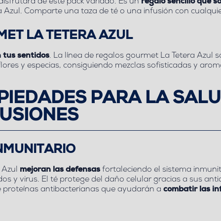
disfrutará de este pack variado. Es un
regalo sencillo que s
Azul. Comparte una taza de té o una infusión con cualquie
MET LA TETERA AZUL
 tus sentidos
. La línea de regalos gourmet La Tetera Azul s
 flores y especias, consiguiendo mezclas sofisticadas y arom
OPIEDADES PARA LA SALU
FUSIONES
NMUNITARIO
a Azul
mejoran las defensas
fortaleciendo el sistema inmuni
dos y virus. El té protege del daño celular gracias a sus an
e proteínas antibacterianas que ayudarán a
combatir las in