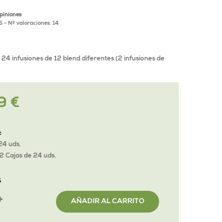
opiniones
5
- Nº valoraciones:
14
 24 infusiones de 12 blend diferentes (2 infusiones de
9 €
o
:
24 uds.
2 Cajas de 24 uds.
S
AÑADIR AL CARRITO