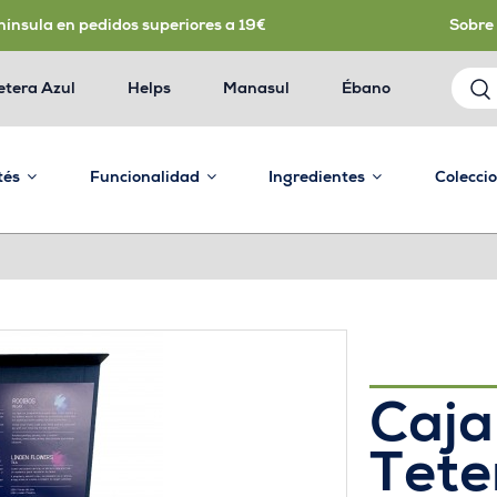
nínsula en pedidos superiores a 19€
Sobre
etera Azul
Helps
Manasul
Ébano
 tés
Funcionalidad
Ingredientes
Colecci
Caja
Tete