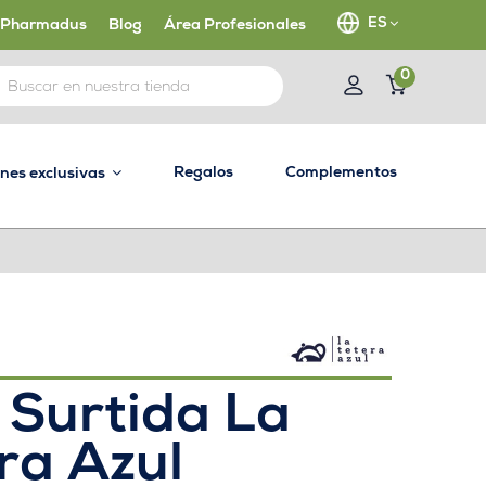
ES
 Pharmadus
Blog
Área Profesionales
0
Regalos
Complementos
ones exclusivas
 Surtida La
ra Azul